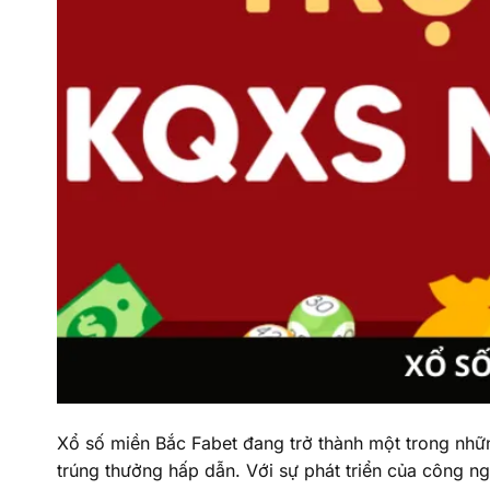
Xổ số miền Bắc Fabet đang trở thành một trong những
trúng thưởng hấp dẫn. Với sự phát triển của công n