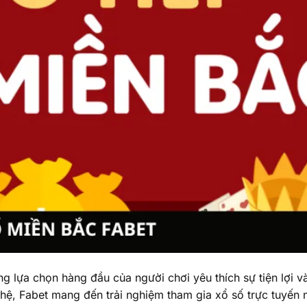
 lựa chọn hàng đầu của người chơi yêu thích sự tiện lợi v
ghệ, Fabet mang đến trải nghiệm tham gia xổ số trực tuyến 