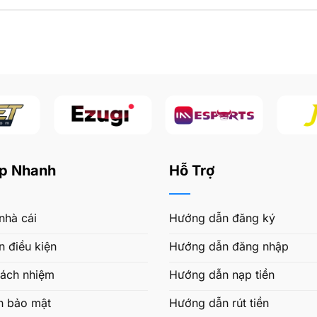
p Nhanh
Hỗ Trợ
 nhà cái
Hướng dẫn đăng ký
n điều kiện
Hướng dẫn đăng nhập
rách nhiệm
Hướng dẫn nạp tiền
h bảo mật
Hướng dẫn rút tiền