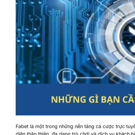
Fabet là một trong những nền tảng cá cược trực tuy
diện thân thiện, đa dạng trò chơi và dịch vụ khách h