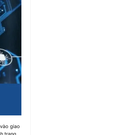
 vào giao
nh trạng