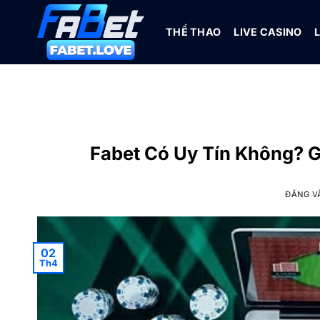
Bỏ
qua
THỂ THAO
LIVE CASINO
nội
dung
Fabet Có Uy Tín Không? G
ĐĂNG 
02
Th4