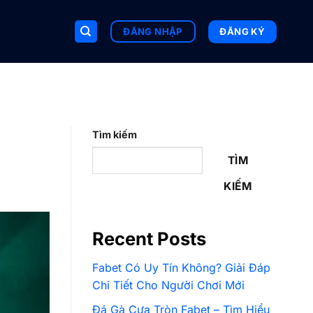
ĐĂNG KÝ
ĐĂNG NHẬP
Tìm kiếm
TÌM
KIẾM
Recent Posts
Fabet Có Uy Tín Không? Giải Đáp
Chi Tiết Cho Người Chơi Mới
Đá Gà Cựa Tròn Fabet – Tìm Hiểu