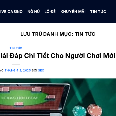
LIVE CASINO
NỔ HŨ
LÔ ĐỀ
KHUYỄN MÃI
TIN TỨC
LƯU TRỮ DANH MỤC:
TIN TỨC
TIN TỨC
iải Đáp Chi Tiết Cho Người Chơi Mới
VÀO
THÁNG 4 2, 2025
BỞI
SEO