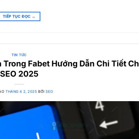
TIẾP TỤC ĐỌC
→
TIN TỨC
n Trong Fabet Hướng Dẫn Chi Tiết C
SEO 2025
VÀO
THÁNG 4 2, 2025
BỞI
SEO