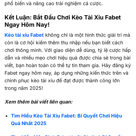
phổ biến và nâng cao trải nghiệm cá cược.
Kết Luận: Bắt Đầu Chơi Kèo Tài Xỉu Fabet
Ngay Hôm Nay!
Kèo tài xỉu Fabet
không chỉ là một hình thức giải trí mà
còn là cơ hội kiếm thêm thu nhập nếu bạn biết cách
chơi thông minh. Với giao diện dễ dùng, tỷ lệ cược hấp
dẫn và nhiều mẹo chơi hiệu quả được chia sẻ trong bài
viết, bạn hoàn toàn có thể tự tin tham gia. Hãy đăng ký
Fabet ngay hôm nay, áp dụng những kiến thức trên và
chinh phục kèo tài xỉu để đạt được thành công lớn
trong năm 2025!
Xem thêm bài viết liên quan:
Tìm Hiểu Kèo Tài Xỉu Fabet: Bí Quyết Chơi Hiệu
Quả Nhất 2025