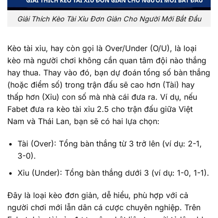
Giải Thích Kèo Tài Xỉu Đơn Giản Cho Người Mới Bắt Đầu
Kèo tài xỉu, hay còn gọi là Over/Under (O/U), là loại
kèo mà người chơi không cần quan tâm đội nào thắng
hay thua. Thay vào đó, bạn dự đoán tổng số bàn thắng
(hoặc điểm số) trong trận đấu sẽ cao hơn (Tài) hay
thấp hơn (Xỉu) con số mà nhà cái đưa ra. Ví dụ, nếu
Fabet đưa ra kèo tài xỉu 2.5 cho trận đấu giữa Việt
Nam và Thái Lan, bạn sẽ có hai lựa chọn:
Tài (Over): Tổng bàn thắng từ 3 trở lên (ví dụ: 2-1,
3-0).
Xỉu (Under): Tổng bàn thắng dưới 3 (ví dụ: 1-0, 1-1).
Đây là loại kèo đơn giản, dễ hiểu, phù hợp với cả
người chơi mới lẫn dân cá cược chuyên nghiệp. Trên