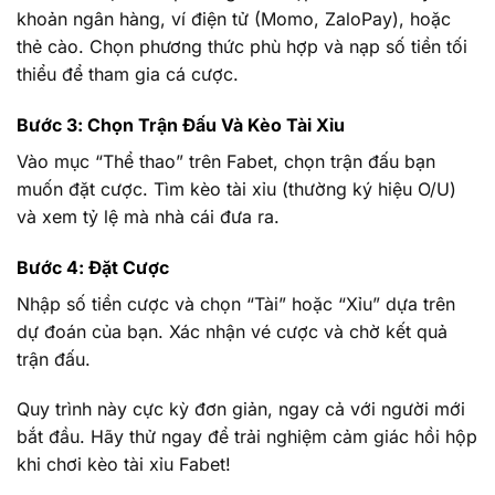
khoản ngân hàng, ví điện tử (Momo, ZaloPay), hoặc
thẻ cào. Chọn phương thức phù hợp và nạp số tiền tối
thiểu để tham gia cá cược.
Bước 3: Chọn Trận Đấu Và Kèo Tài Xỉu
Vào mục “Thể thao” trên Fabet, chọn trận đấu bạn
muốn đặt cược. Tìm kèo tài xỉu (thường ký hiệu O/U)
và xem tỷ lệ mà nhà cái đưa ra.
Bước 4: Đặt Cược
Nhập số tiền cược và chọn “Tài” hoặc “Xỉu” dựa trên
dự đoán của bạn. Xác nhận vé cược và chờ kết quả
trận đấu.
Quy trình này cực kỳ đơn giản, ngay cả với người mới
bắt đầu. Hãy thử ngay để trải nghiệm cảm giác hồi hộp
khi chơi kèo tài xỉu Fabet!