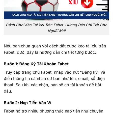
Cách Chơi Kèo Tài Xỉu Trên Fabet: Hướng Dẫn Chi Tiết Cho
Người Mới
Nếu bạn chưa quen với cách đặt cược kèo tài xỉu trên
Fabet, dưới đây là hướng dẫn chi tiết từng bước:
Bước 1: Đăng Ký Tài Khoản Fabet
Truy cập trang chủ Fabet, nhấp vào nút “Đăng ký” và
điền thông tin cá nhân cơ bản như tên, email, số điện
thoại. Sau khi xác nhận, bạn sẽ có tài khoản để bắt
đầu.
Bước 2: Nạp Tiền Vào Ví
Fabet hỗ trợ nhiều phương thức nạp tiền như chuyển