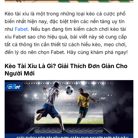
Kèo tài xỉu là một trong những loại kèo cá cược phổ
biến nhất hiện nay, đặc biệt trên các nền tảng uy tín
như
Fabet
. Nếu bạn đang tìm kiếm cách chơi kèo tài
xỉu Fabet sao cho hiệu quả, bài viết này sẽ cung cấp
tất cả thông tin cần thiết từ cách hiểu kèo, mẹo chơi,
đến lý do nên chọn Fabet. Hãy cùng khám phá ngay!
Kèo Tài Xỉu Là Gì? Giải Thích Đơn Giản Cho
Người Mới