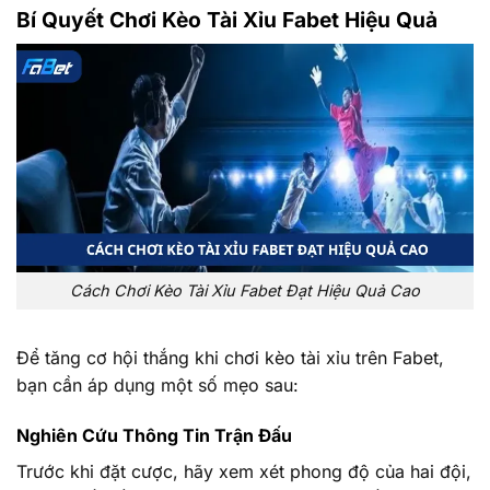
Bí Quyết Chơi Kèo Tài Xỉu Fabet Hiệu Quả
Cách Chơi Kèo Tài Xỉu Fabet Đạt Hiệu Quả Cao
Để tăng cơ hội thắng khi chơi kèo tài xỉu trên Fabet,
bạn cần áp dụng một số mẹo sau:
Nghiên Cứu Thông Tin Trận Đấu
Trước khi đặt cược, hãy xem xét phong độ của hai đội,