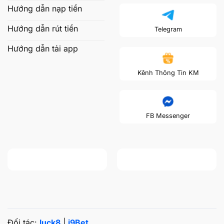
Hướng dẫn nạp tiền
Hướng dẫn rút tiền
Telegram
Hướng dẫn tải app
Kênh Thông Tin KM
FB Messenger
Đối tác:
luck8
|
i9Bet