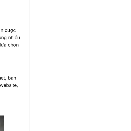
ọn cược
cùng nhiều
 lựa chọn
net, bạn
website,