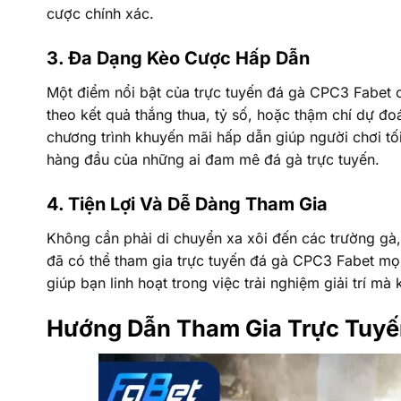
cược chính xác.
3. Đa Dạng Kèo Cược Hấp Dẫn
Một điểm nổi bật của trực tuyến đá gà CPC3 Fabet c
theo kết quả thắng thua, tỷ số, hoặc thậm chí dự đoá
chương trình khuyến mãi hấp dẫn giúp người chơi tối
hàng đầu của những ai đam mê đá gà trực tuyến.
4. Tiện Lợi Và Dễ Dàng Tham Gia
Không cần phải di chuyển xa xôi đến các trường gà, 
đã có thể tham gia trực tuyến đá gà CPC3 Fabet mọi
giúp bạn linh hoạt trong việc trải nghiệm giải trí mà
Hướng Dẫn Tham Gia Trực Tuyế