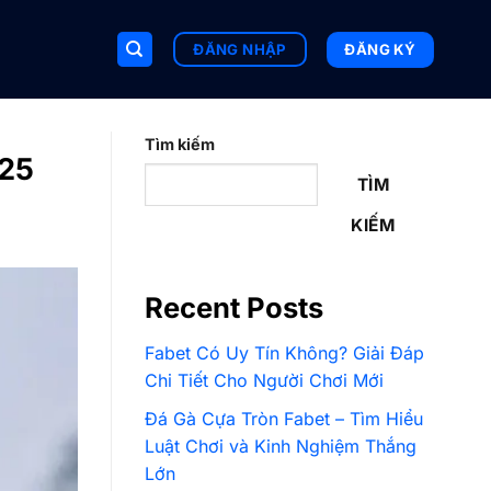
ĐĂNG KÝ
ĐĂNG NHẬP
Tìm kiếm
025
TÌM
KIẾM
Recent Posts
Fabet Có Uy Tín Không? Giải Đáp
Chi Tiết Cho Người Chơi Mới
Đá Gà Cựa Tròn Fabet – Tìm Hiểu
Luật Chơi và Kinh Nghiệm Thắng
Lớn