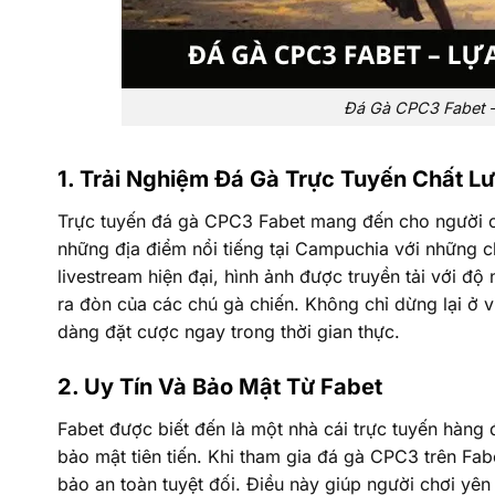
Đá Gà CPC3 Fabet 
1. Trải Nghiệm Đá Gà Trực Tuyến Chất L
Trực tuyến đá gà CPC3 Fabet mang đến cho người ch
những địa điểm nổi tiếng tại Campuchia với những c
livestream hiện đại, hình ảnh được truyền tải với đ
ra đòn của các chú gà chiến. Không chỉ dừng lại ở v
dàng đặt cược ngay trong thời gian thực.
2. Uy Tín Và Bảo Mật Từ Fabet
Fabet được biết đến là một nhà cái trực tuyến hàng
bảo mật tiên tiến. Khi tham gia đá gà CPC3 trên Fa
bảo an toàn tuyệt đối. Điều này giúp người chơi yên