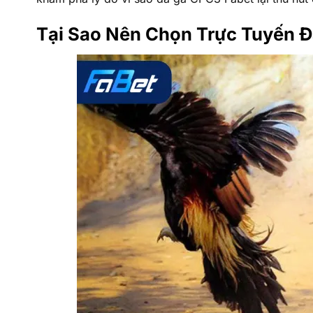
Tại Sao Nên Chọn Trực Tuyến 