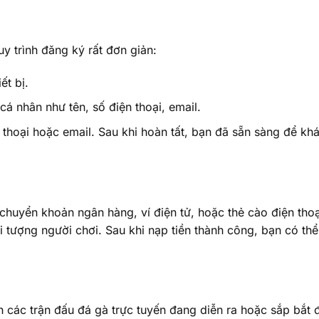
y trình đăng ký rất đơn giản:
ết bị.
á nhân như tên, số điện thoại, email.
thoại hoặc email. Sau khi hoàn tất, bạn đã sẵn sàng để k
 chuyển khoản ngân hàng, ví điện tử, hoặc thẻ cào điện thoạ
ối tượng người chơi. Sau khi nạp tiền thành công, bạn có th
h các trận đấu đá gà trực tuyến đang diễn ra hoặc sắp bắt