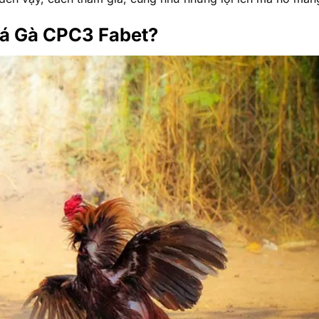
Đá Gà CPC3 Fabet?