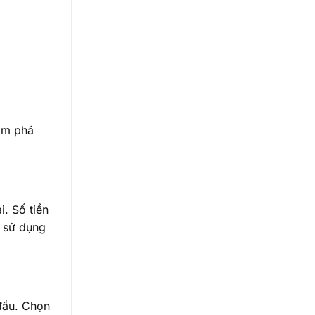
hám phá
i. Số tiền
ể sử dụng
 đầu. Chọn