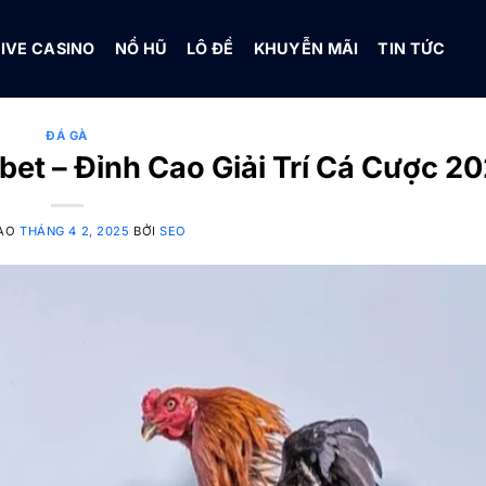
LIVE CASINO
NỔ HŨ
LÔ ĐỀ
KHUYỄN MÃI
TIN TỨC
ĐÁ GÀ
et – Đỉnh Cao Giải Trí Cá Cược 2
VÀO
THÁNG 4 2, 2025
BỞI
SEO