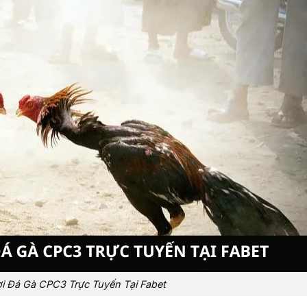
i Đá Gà CPC3 Trực Tuyến Tại Fabet