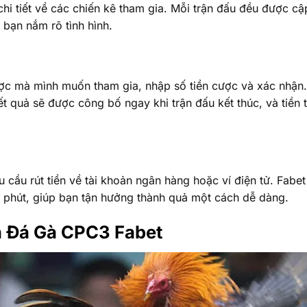
hi tiết về các chiến kê tham gia. Mỗi trận đấu đều được cậ
 bạn nắm rõ tình hình.
ược mà mình muốn tham gia, nhập số tiền cược và xác nhận.
Kết quả sẽ được công bố ngay khi trận đấu kết thúc, và tiền
u cầu rút tiền về tài khoản ngân hàng hoặc ví điện tử. Fabe
5 phút, giúp bạn tận hưởng thành quả một cách dễ dàng.
n Đá Gà CPC3 Fabet