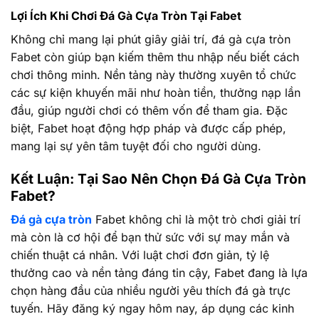
Lợi Ích Khi Chơi Đá Gà Cựa Tròn Tại Fabet
Không chỉ mang lại phút giây giải trí, đá gà cựa tròn
Fabet còn giúp bạn kiếm thêm thu nhập nếu biết cách
chơi thông minh. Nền tảng này thường xuyên tổ chức
các sự kiện khuyến mãi như hoàn tiền, thưởng nạp lần
đầu, giúp người chơi có thêm vốn để tham gia. Đặc
biệt, Fabet hoạt động hợp pháp và được cấp phép,
mang lại sự yên tâm tuyệt đối cho người dùng.
Kết Luận: Tại Sao Nên Chọn Đá Gà Cựa Tròn
Fabet?
Đá gà cựa tròn
Fabet không chỉ là một trò chơi giải trí
mà còn là cơ hội để bạn thử sức với sự may mắn và
chiến thuật cá nhân. Với luật chơi đơn giản, tỷ lệ
thưởng cao và nền tảng đáng tin cậy, Fabet đang là lựa
chọn hàng đầu của nhiều người yêu thích đá gà trực
tuyến. Hãy đăng ký ngay hôm nay, áp dụng các kinh