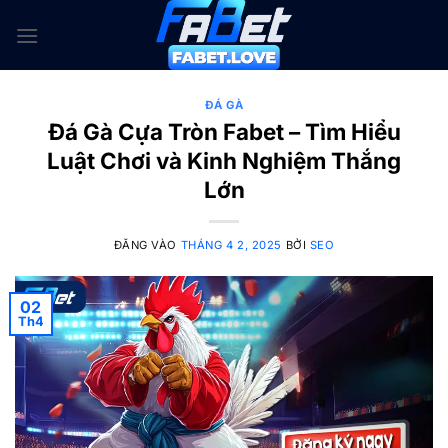
Bỏ
qua
nội
dung
ĐÁ GÀ
Đá Gà Cựa Tròn Fabet – Tìm Hiểu
Luật Chơi và Kinh Nghiệm Thắng
Lớn
ĐĂNG VÀO
THÁNG 4 2, 2025
BỞI
SEO
02
Th4