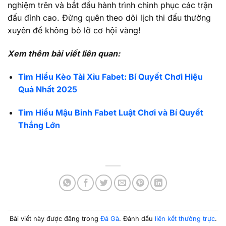
nghiệm trên và bắt đầu hành trình chinh phục các trận
đấu đỉnh cao. Đừng quên theo dõi lịch thi đấu thường
xuyên để không bỏ lỡ cơ hội vàng!
Xem thêm bài viết liên quan:
Tìm Hiểu Kèo Tài Xỉu Fabet: Bí Quyết Chơi Hiệu
Quả Nhất 2025
Tìm Hiểu Mậu Binh Fabet Luật Chơi và Bí Quyết
Thắng Lớn
Bài viết này được đăng trong
Đá Gà
. Đánh dấu
liên kết thường trực
.