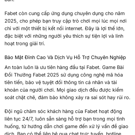
Fabet còn cung cấp ứng dụng chuyên dụng cho năm
2025, cho phép bạn truy cập trò chơi mọi lúc mọi nơi
chỉ với một thiết bị kết nối internet. Đây là lợi thế lớn,
đặc biệt với những người yêu thích sự tiện lợi và linh
hoạt trong giải trí.
Bảo Mật Đỉnh Cao Và Dịch Vụ Hỗ Trợ Chuyên Nghiệp
An toàn luôn là ưu tiên hàng đầu tại Fabet. Game Bài
Đổi Thưởng Fabet 2025 sử dụng công nghệ mã hóa
tiên tiến, bảo vệ tuyệt đối thông tin cá nhân và tài
khoản của người chơi. Mọi giao dịch đều được kiểm
soát chặt chẽ, đảm bảo không xảy ra sai sót hay rủi ro.
Đội ngũ chăm sóc khách hàng của Fabet hoạt động
liên tục 24/7, luôn sẵn sàng hỗ trợ bạn trong mọi tình
huống, từ hướng dẫn chơi game đến xử lý vấn đề giao
dịch. Bạn có thể liên hệ qua chat trực tuyến, hotline