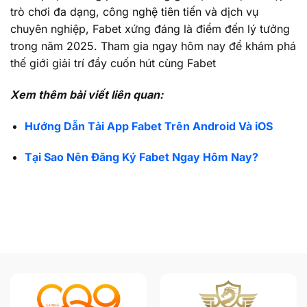
trò chơi đa dạng, công nghệ tiên tiến và dịch vụ
chuyên nghiệp, Fabet xứng đáng là điểm đến lý tưởng
trong năm 2025. Tham gia ngay hôm nay để khám phá
thế giới giải trí đầy cuốn hút cùng Fabet
Xem thêm bài viết liên quan:
Hướng Dẫn Tải App Fabet Trên Android Và iOS
Tại Sao Nên Đăng Ký Fabet Ngay Hôm Nay?