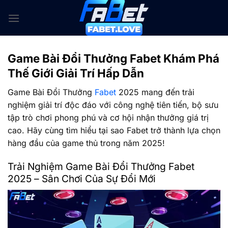
Bỏ
qua
nội
dung
Game Bài Đổi Thưởng Fabet Khám Phá
Thế Giới Giải Trí Hấp Dẫn
Game Bài Đổi Thưởng
Fabet
2025 mang đến trải
nghiệm giải trí độc đáo với công nghệ tiên tiến, bộ sưu
tập trò chơi phong phú và cơ hội nhận thưởng giá trị
cao. Hãy cùng tìm hiểu tại sao Fabet trở thành lựa chọn
hàng đầu của game thủ trong năm 2025!
Trải Nghiệm Game Bài Đổi Thưởng Fabet
2025 – Sân Chơi Của Sự Đổi Mới