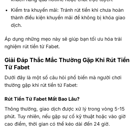
Kiểm tra khuyến mãi: Tránh rút tiền khi chưa hoàn
thành điều kiện khuyến mãi để không bị khóa giao
dịch.
Áp dụng những mẹo này sẽ giúp bạn tối ưu hóa trải
nghiệm rút tiền từ Fabet.
Giải Đáp Thắc Mắc Thường Gặp Khi Rút Tiền
Từ Fabet
Dưới đây là một số câu hỏi phổ biến mà người chơi
thường gặp khi rút tiền từ Fabet:
Rút Tiền Từ Fabet Mất Bao Lâu?
Thông thường, giao dịch được xử lý trong vòng 5-15
phút. Tuy nhiên, nếu gặp sự cố kỹ thuật hoặc vào giờ
cao điểm, thời gian có thể kéo dài đến 24 giờ.