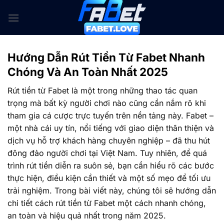
Bỏ
qua
nội
dung
Hướng Dẫn Rút Tiền Từ Fabet Nhanh
Chóng Và An Toàn Nhất 2025
Rút tiền từ Fabet là một trong những thao tác quan
trọng mà bất kỳ người chơi nào cũng cần nắm rõ khi
tham gia cá cược trực tuyến trên nền tảng này. Fabet –
một nhà cái uy tín, nổi tiếng với giao diện thân thiện và
dịch vụ hỗ trợ khách hàng chuyên nghiệp – đã thu hút
đông đảo người chơi tại Việt Nam. Tuy nhiên, để quá
trình rút tiền diễn ra suôn sẻ, bạn cần hiểu rõ các bước
thực hiện, điều kiện cần thiết và một số mẹo để tối ưu
trải nghiệm. Trong bài viết này, chúng tôi sẽ hướng dẫn
chi tiết cách rút tiền từ Fabet một cách nhanh chóng,
an toàn và hiệu quả nhất trong năm 2025.