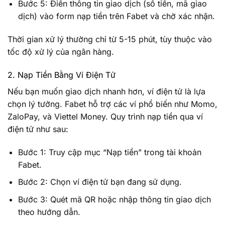
Bước 5: Điền thông tin giao dịch (số tiền, mã giao
dịch) vào form nạp tiền trên Fabet và chờ xác nhận.
Thời gian xử lý thường chỉ từ 5-15 phút, tùy thuộc vào
tốc độ xử lý của ngân hàng.
2. Nạp Tiền Bằng Ví Điện Tử
Nếu bạn muốn giao dịch nhanh hơn, ví điện tử là lựa
chọn lý tưởng. Fabet hỗ trợ các ví phổ biến như Momo,
ZaloPay, và Viettel Money. Quy trình nạp tiền qua ví
điện tử như sau:
Bước 1: Truy cập mục “Nạp tiền” trong tài khoản
Fabet.
Bước 2: Chọn ví điện tử bạn đang sử dụng.
Bước 3: Quét mã QR hoặc nhập thông tin giao dịch
theo hướng dẫn.