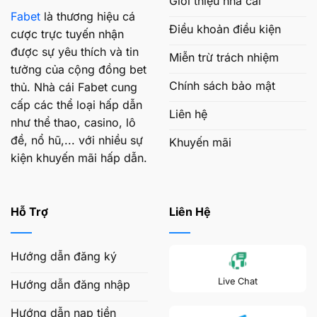
Giới thiệu nhà cái
Fabet
là thương hiệu cá
Điều khoản điều kiện
cược trực tuyến nhận
được sự yêu thích và tin
Miễn trừ trách nhiệm
tưởng của cộng đồng bet
Chính sách bảo mật
thủ. Nhà cái Fabet cung
cấp các thể loại hấp dẫn
Liên hệ
như thể thao, casino, lô
đề, nổ hũ,... với nhiều sự
Khuyến mãi
kiện khuyến mãi hấp dẫn.
Hỗ Trợ
Liên Hệ
Hướng dẫn đăng ký
Live Chat
Hướng dẫn đăng nhập
Hướng dẫn nạp tiền