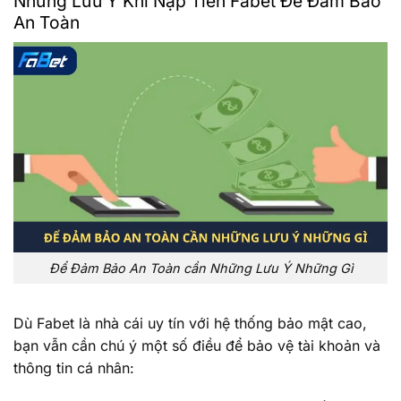
Những Lưu Ý Khi Nạp Tiền Fabet Để Đảm Bảo
An Toàn
Để Đảm Bảo An Toàn cần Những Lưu Ý Những Gì
Dù Fabet là nhà cái uy tín với hệ thống bảo mật cao,
bạn vẫn cần chú ý một số điều để bảo vệ tài khoản và
thông tin cá nhân: