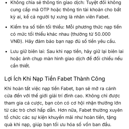
Không chia sẻ thông tin giao dịch: Tuyệt đối không
cung cấp mã OTP hoặc thông tin tài khoản cho bất
kỳ ai, kể cả người tự xưng là nhân viên Fabet.
Kiểm tra số tiền tối thiểu: Mỗi phương thức nạp tiền
có mức tối thiểu khác nhau (thường từ 50.000
VNĐ). Hãy đảm bảo bạn nạp đủ số tiền yêu cầu.
Lưu giữ biên lai: Sau khi nạp tiền, hãy giữ lại biên lai
hoặc ảnh chụp màn hình giao dịch để đối chiếu nếu
cần thiết.
Lợi Ích Khi Nạp Tiền Fabet Thành Công
Khi hoàn tất việc nạp tiền Fabet, bạn sẽ mở ra cánh
cửa đến với thế giới giải trí đỉnh cao. Không chỉ được
tham gia cá cược, bạn còn có cơ hội nhận thưởng lớn
từ các trò chơi hấp dẫn. Hơn nữa, Fabet thường xuyên
tổ chức các sự kiện khuyến mãi như hoàn tiền, tặng
quà khi nạp, giúp bạn tối ưu hóa số vốn ban đầu.