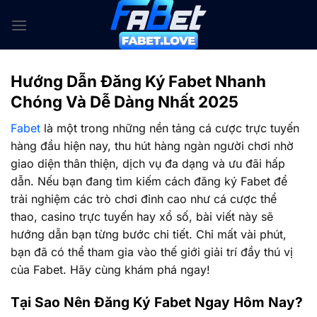
Bỏ
qua
nội
dung
Hướng Dẫn Đăng Ký Fabet Nhanh
Chóng Và Dễ Dàng Nhất 2025
Fabet
là một trong những nền tảng cá cược trực tuyến
hàng đầu hiện nay, thu hút hàng ngàn người chơi nhờ
giao diện thân thiện, dịch vụ đa dạng và ưu đãi hấp
dẫn. Nếu bạn đang tìm kiếm cách đăng ký Fabet để
trải nghiệm các trò chơi đỉnh cao như cá cược thể
thao, casino trực tuyến hay xổ số, bài viết này sẽ
hướng dẫn bạn từng bước chi tiết. Chỉ mất vài phút,
bạn đã có thể tham gia vào thế giới giải trí đầy thú vị
của Fabet. Hãy cùng khám phá ngay!
Tại Sao Nên Đăng Ký Fabet Ngay Hôm Nay?