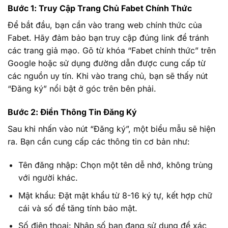
Bước 1: Truy Cập Trang Chủ Fabet Chính Thức
Để bắt đầu, bạn cần vào trang web chính thức của
Fabet. Hãy đảm bảo bạn truy cập đúng link để tránh
các trang giả mạo. Gõ từ khóa “Fabet chính thức” trên
Google hoặc sử dụng đường dẫn được cung cấp từ
các nguồn uy tín. Khi vào trang chủ, bạn sẽ thấy nút
“Đăng ký” nổi bật ở góc trên bên phải.
Bước 2: Điền Thông Tin Đăng Ký
Sau khi nhấn vào nút “Đăng ký”, một biểu mẫu sẽ hiện
ra. Bạn cần cung cấp các thông tin cơ bản như:
Tên đăng nhập: Chọn một tên dễ nhớ, không trùng
với người khác.
Mật khẩu: Đặt mật khẩu từ 8-16 ký tự, kết hợp chữ
cái và số để tăng tính bảo mật.
Số điện thoại: Nhập số bạn đang sử dụng để xác