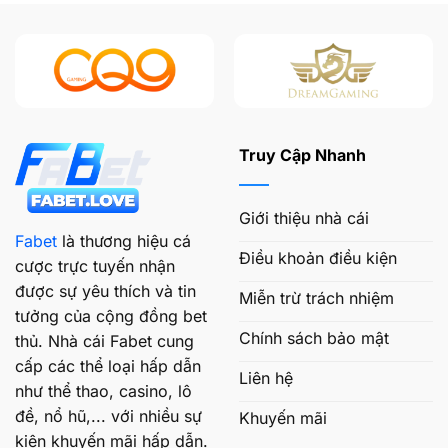
Truy Cập Nhanh
Giới thiệu nhà cái
Fabet
là thương hiệu cá
Điều khoản điều kiện
cược trực tuyến nhận
được sự yêu thích và tin
Miễn trừ trách nhiệm
tưởng của cộng đồng bet
Chính sách bảo mật
thủ. Nhà cái Fabet cung
cấp các thể loại hấp dẫn
Liên hệ
như thể thao, casino, lô
đề, nổ hũ,... với nhiều sự
Khuyến mãi
kiện khuyến mãi hấp dẫn.